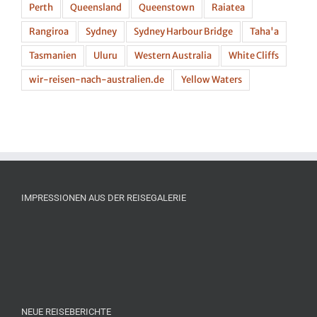
Perth
Queensland
Queenstown
Raiatea
Rangiroa
Sydney
Sydney Harbour Bridge
Taha'a
Tasmanien
Uluru
Western Australia
White Cliffs
wir-reisen-nach-australien.de
Yellow Waters
IMPRESSIONEN AUS DER REISEGALERIE
NEUE REISEBERICHTE