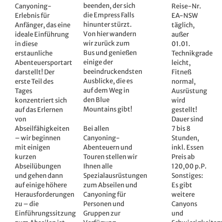
beenden, der sich
Canyoning-
Reise-Nr.
die Empress Falls
Erlebnis für
EA-NSW
hinunter stürzt.
Anfänger, das eine
täglich,
Von hier wandern
ideale Einführung
außer
wir zurück zum
in diese
01.01.
Bus und genießen
erstaunliche
Technikgrade
einige der
Abenteuersportart
leicht,
beeindruckendsten
darstellt! Der
Fitneß
Ausblicke, die es
erste Teil des
normal,
auf dem Weg in
Tages
Ausrüstung
den Blue
konzentriert sich
wird
Mountains gibt!
auf das Erlernen
gestellt!
von
Dauer sind
Abseilfähigkeiten
Bei allen
7 bis 8
– wir beginnen
Canyoning-
Stunden,
mit einigen
Abenteuern und
inkl. Essen
kurzen
Touren stellen wir
Preis ab
Abseilübungen
Ihnen alle
120,00 p.P.
und gehen dann
Spezialausrüstungen
Sonstiges:
auf einige höhere
zum Abseilen und
Es gibt
Herausforderungen
Canyoning für
weitere
zu – die
Personen und
Canyons
Einführungssitzung
Gruppen zur
und