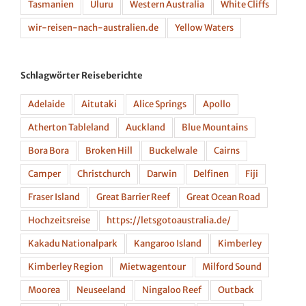
Tasmanien
Uluru
Western Australia
White Cliffs
wir-reisen-nach-australien.de
Yellow Waters
Schlagwörter Reiseberichte
Adelaide
Aitutaki
Alice Springs
Apollo
Atherton Tableland
Auckland
Blue Mountains
Bora Bora
Broken Hill
Buckelwale
Cairns
Camper
Christchurch
Darwin
Delfinen
Fiji
Fraser Island
Great Barrier Reef
Great Ocean Road
Hochzeitsreise
https://letsgotoaustralia.de/
Kakadu Nationalpark
Kangaroo Island
Kimberley
Kimberley Region
Mietwagentour
Milford Sound
Moorea
Neuseeland
Ningaloo Reef
Outback