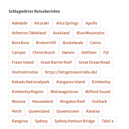
Schlagwörter Reiseberichte
Adelaide
Aitutaki
Alice Springs
Apollo
Atherton Tableland
Auckland
Blue Mountains
Bora Bora
Broken Hill
Buckelwale
Cairns
Camper
Christchurch
Darwin
Delfinen
Fiji
Fraser Island
Great Barrier Reef
Great Ocean Road
Hochzeitsreise
https://letsgotoaustralia.de/
Kakadu Nationalpark
Kangaroo Island
Kimberley
Kimberley Region
Mietwagentour
Milford Sound
Moorea
Neuseeland
Ningaloo Reef
Outback
Perth
Queensland
Queenstown
Raiatea
Rangiroa
Sydney
Sydney Harbour Bridge
Taha'a