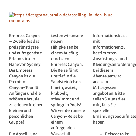
Zeige
grösseres
Bild
Empress Canyon
testen wir unsere
Informationsblatt
– Zweifellos das
neuen
mit
preisgünstigste
Fähigkeiten bei
Informationen zu
und aufregendste
einem Ausflug
bestimmten
Erlebnis in der
durch den
Ausrüstungs- und
Nähe von Sydney!
Empress Canyon.
Kleidungsanforderung
Der Empress
Die Reise führt
Bei diesem
Canyon ist die
uns tief in die
Abenteuer wird
Premium-
Sandsteinfelsen
auch ein
Canyon-Tour für
hinein, watet,
Mittagessen
Anfänger und die
krabbelt,
angeboten. Bitte
schönste Art, sie
schwimmt und
teilen Sie uns dies
zu erleben in einer
springt in Pools!
mit, falls Sie
kleinen und
Wir werden unsere
spezielle
persönlichen
Canyon-Reise bei
Ernährungsbedürfniss
Gruppe!
einem
haben.
aufregenden
Wasserfall
Ein Abseil- und
Reisedetails: