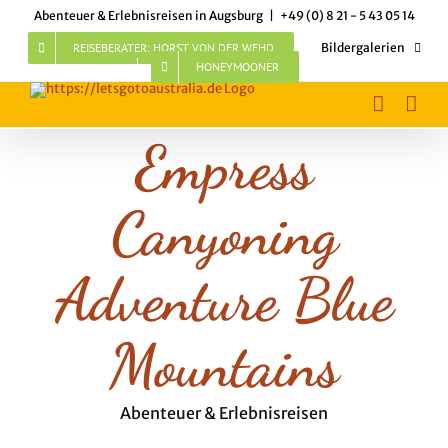
Skip
Abenteuer & Erlebnisreisen in Augsburg
|
+49 (0) 8 21 - 5 43 05 14
to
content
REISEBERATER: HORST VON DER WEHD
Bildergalerien
HONEYMOONER
Empress
Canyoning
Adventure Blue
Mountains
Abenteuer & Erlebnisreisen