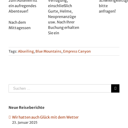
zum Abseilen ist
Verfügung,
Schwierigkeitsg
ein aufregendes
einschließlich
bitte
Abenteuer!
Gurte, Helme,
anfragen!
Neoprenanzüge
usw. Nach Ihrer
Nach dem
Buchung erhalten
Mittagessen
Sie ein
Tags:
Abseiling
,
Blue Mountains
,
Empress Canyon
Suche
nach:
Neue Reiseberichte
Wir hatten auch Glück mit dem Wetter
23. Januar 2025