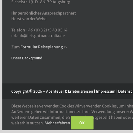
Sichelstr. 19, D-86179 Augsburg
Ihr persönlicher Ansprechpartner:
Horst von der Wehd
Telefon +49 (0) 8 21/5 43 05 14
urlaub@letsgotoaustralia.de
Zum
Formular Reiseplanung
»
Unser Background
Copyright © 2026 – Abenteuer & Erlebnisreisen |
Impressum
|
Datensc
Diese Webseite verwendet Cookies Wir verwenden Cookies, um Inhalt
Außerdem geben wir Informationen zu Ihrer Verwendung unserer Web
weiteren Daten zusammen, die Sie ihnen bereitgestellt haben oder 
OK
weiterhin nutzen.
Mehr erfahren