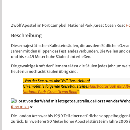
Zwölf Apostel im Port Campbell National Park, Great Ocean Road
Ho
Beschreibung
Diese majestätischen Kalksteinsäulen, die aus dem Südlichen Ozean
Jahren mit den Klippen des Festlandes verbunden. Die Wellen und 
und bis zu 45 Meter hohe Säulen hinterließen.
Die gewaltige Kraft der Elemente lässt die Säulen jedes Jahr um we
heute nur noch acht Säulen übrig sind.
Von der See zum Lake
"Es" live erleben!
Ich empfehle folgende Reisebausteine:
Hausbooturlaub mit Albe
National Park, Great Ocean Road
Horst von der Weh
über mich
»
Die London Arch war bis 1990 Teil einer natürlichen doppelbogigen
zurück. Ein weiterer 50 Meter hoher Apostel stürzte im Jahre 2005 