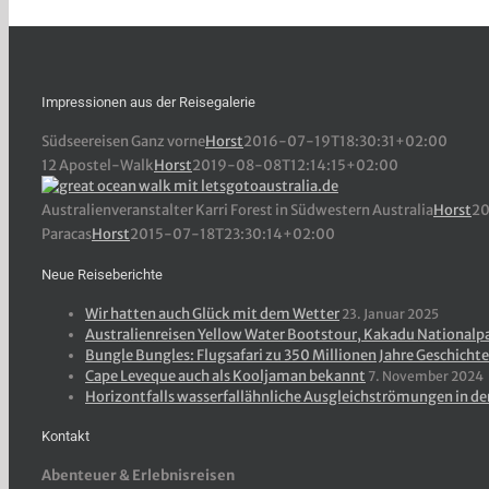
Impressionen aus der Reisegalerie
Südseereisen Ganz vorne
Horst
2016-07-19T18:30:31+02:00
12 Apostel-Walk
Horst
2019-08-08T12:14:15+02:00
Australienveranstalter Karri Forest in Südwestern Australia
Horst
20
Paracas
Horst
2015-07-18T23:30:14+02:00
Neue Reiseberichte
Wir hatten auch Glück mit dem Wetter
23. Januar 2025
Australienreisen Yellow Water Bootstour, Kakadu Nationalp
Bungle Bungles: Flugsafari zu 350 Millionen Jahre Geschichte
Cape Leveque auch als Kooljaman bekannt
7. November 2024
Horizontfalls wasserfallähnliche Ausgleichströmungen in de
Kontakt
Abenteuer & Erlebnisreisen