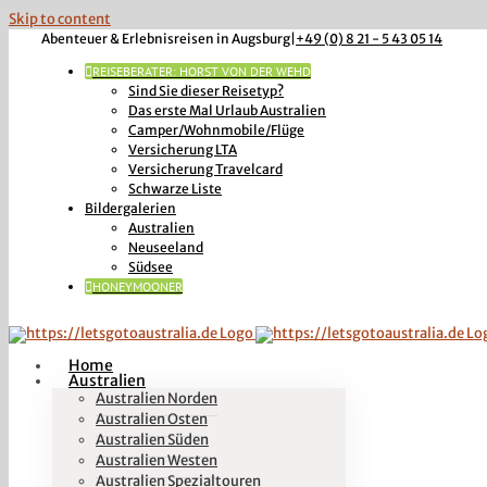
Skip to content
Abenteuer & Erlebnisreisen in Augsburg
|
+49 (0) 8 21 - 5 43 05 14
REISEBERATER: HORST VON DER WEHD
Sind Sie dieser Reisetyp?
Das erste Mal Urlaub Australien
Camper/Wohnmobile/Flüge
Versicherung LTA
Versicherung Travelcard
Schwarze Liste
Bildergalerien
Australien
Neuseeland
Südsee
HONEYMOONER
Home
Australien
Australien Norden
Australien Osten
Australien Süden
Australien Westen
Australien Spezialtouren