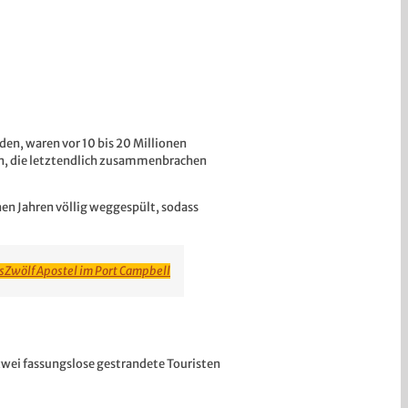
en, waren vor 10 bis 20 Millionen
en, die letztendlich zusammenbrachen
nen Jahren völlig weggespült, sodass
s
Zwölf Apostel im Port Campbell
zwei fassungslose gestrandete Touristen