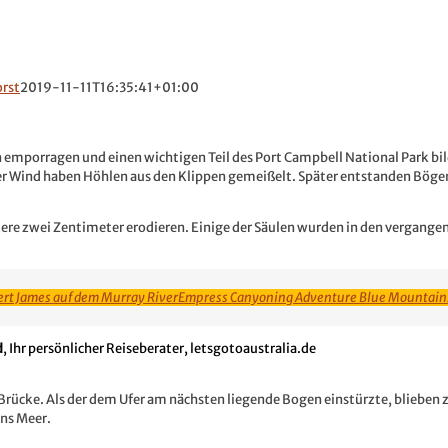
rst
2019-11-11T16:35:41+01:00
 emporragen und einen wichtigen Teil des Port Campbell National Park bild
der Wind haben Höhlen aus den Klippen gemeißelt. Später entstanden Bög
itere zwei Zentimeter erodieren. Einige der Säulen wurden in den vergange
rt James auf dem Murray River
Empress Canyoning Adventure Blue Mountain
d
,
Ihr persönlicher Reiseberater, letsgotoaustralia.de
 Brücke. Als der dem Ufer am nächsten liegende Bogen einstürzte, blieben 
ins Meer.