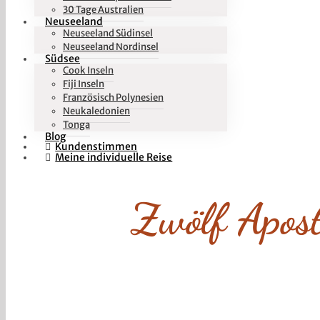
30 Tage Australien
Neuseeland
Neuseeland Südinsel
Neuseeland Nordinsel
Südsee
Cook Inseln
Fiji Inseln
Französisch Polynesien
Neukaledonien
Tonga
Blog
Kundenstimmen
Meine individuelle Reise
Zwölf Apost