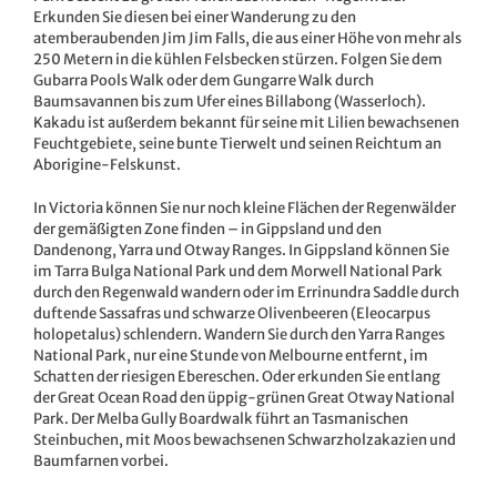
Erkunden Sie diesen bei einer Wanderung zu den
atemberaubenden Jim Jim Falls, die aus einer Höhe von mehr als
250 Metern in die kühlen Felsbecken stürzen. Folgen Sie dem
Gubarra Pools Walk oder dem Gungarre Walk durch
Baumsavannen bis zum Ufer eines Billabong (Wasserloch).
Kakadu ist außerdem bekannt für seine mit Lilien bewachsenen
Feuchtgebiete, seine bunte Tierwelt und seinen Reichtum an
Aborigine-Felskunst.
In Victoria können Sie nur noch kleine Flächen der Regenwälder
der gemäßigten Zone finden – in Gippsland und den
Dandenong, Yarra und Otway Ranges. In Gippsland können Sie
im Tarra Bulga National Park und dem Morwell National Park
durch den Regenwald wandern oder im Errinundra Saddle durch
duftende Sassafras und schwarze Olivenbeeren (Eleocarpus
holopetalus) schlendern. Wandern Sie durch den Yarra Ranges
National Park, nur eine Stunde von Melbourne entfernt, im
Schatten der riesigen Ebereschen. Oder erkunden Sie entlang
der Great Ocean Road den üppig-grünen Great Otway National
Park. Der Melba Gully Boardwalk führt an Tasmanischen
Steinbuchen, mit Moos bewachsenen Schwarzholzakazien und
Baumfarnen vorbei.