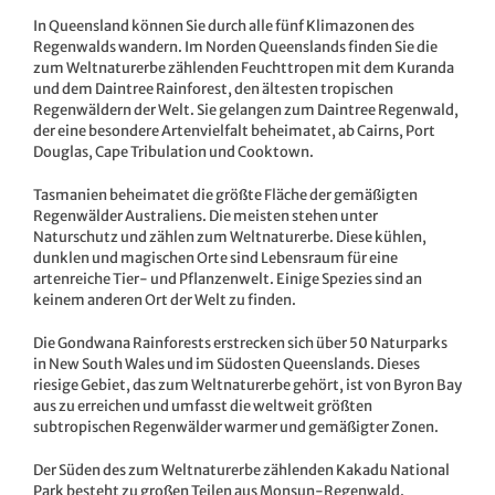
In Queensland können Sie durch alle fünf Klimazonen des
Regenwalds wandern. Im Norden Queenslands finden Sie die
zum Weltnaturerbe zählenden Feuchttropen mit dem Kuranda
und dem Daintree Rainforest, den ältesten tropischen
Regenwäldern der Welt. Sie gelangen zum Daintree Regenwald,
der eine besondere Artenvielfalt beheimatet, ab Cairns, Port
Douglas, Cape Tribulation und Cooktown.
Tasmanien beheimatet die größte Fläche der gemäßigten
Regenwälder Australiens. Die meisten stehen unter
Naturschutz und zählen zum Weltnaturerbe. Diese kühlen,
dunklen und magischen Orte sind Lebensraum für eine
artenreiche Tier- und Pflanzenwelt. Einige Spezies sind an
keinem anderen Ort der Welt zu finden.
Die Gondwana Rainforests erstrecken sich über 50 Naturparks
in New South Wales und im Südosten Queenslands. Dieses
riesige Gebiet, das zum Weltnaturerbe gehört, ist von Byron Bay
aus zu erreichen und umfasst die weltweit größten
subtropischen Regenwälder warmer und gemäßigter Zonen.
Der Süden des zum Weltnaturerbe zählenden Kakadu National
Park besteht zu großen Teilen aus Monsun-Regenwald.