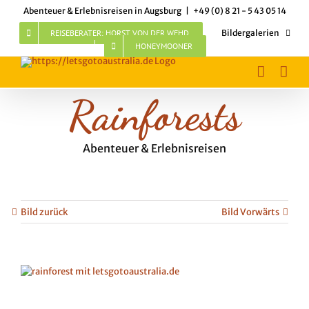
Skip
Abenteuer & Erlebnisreisen in Augsburg
|
+49 (0) 8 21 - 5 43 05 14
to
content
REISEBERATER: HORST VON DER WEHD
Bildergalerien
HONEYMOONER
Rainforests
Abenteuer & Erlebnisreisen
Bild zurück
Bild Vorwärts
View
Larger
Image