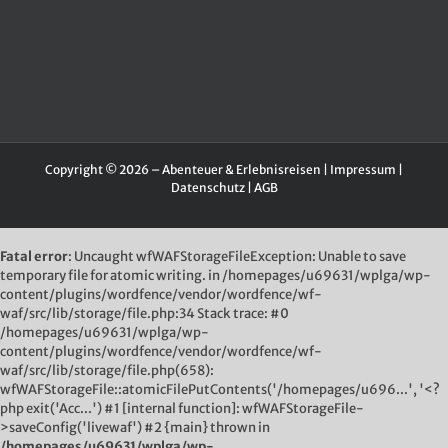
Copyright © 2026 – Abenteuer & Erlebnisreisen |
Impressum
|
Datenschutz
|
AGB
Fatal error
: Uncaught wfWAFStorageFileException: Unable to save
temporary file for atomic writing. in /homepages/u69631/wplga/wp-
content/plugins/wordfence/vendor/wordfence/wf-
waf/src/lib/storage/file.php:34 Stack trace: #0
/homepages/u69631/wplga/wp-
content/plugins/wordfence/vendor/wordfence/wf-
waf/src/lib/storage/file.php(658):
wfWAFStorageFile::atomicFilePutContents('/homepages/u696...', '<?
php exit('Acc...') #1 [internal function]: wfWAFStorageFile-
>saveConfig('livewaf') #2 {main} thrown in
/homepages/u69631/wplga/wp-