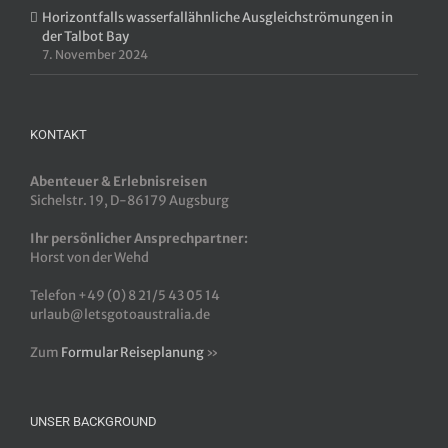
Horizontfalls wasserfallähnliche Ausgleichströmungen in
der Talbot Bay
7. November 2024
KONTAKT
Abenteuer & Erlebnisreisen
Sichelstr. 19, D-86179 Augsburg
Ihr persönlicher Ansprechpartner:
Horst von der Wehd
Telefon +49 (0) 8 21/5 43 05 14
urlaub@letsgotoaustralia.de
Zum
Formular Reiseplanung
»
UNSER BACKGROUND