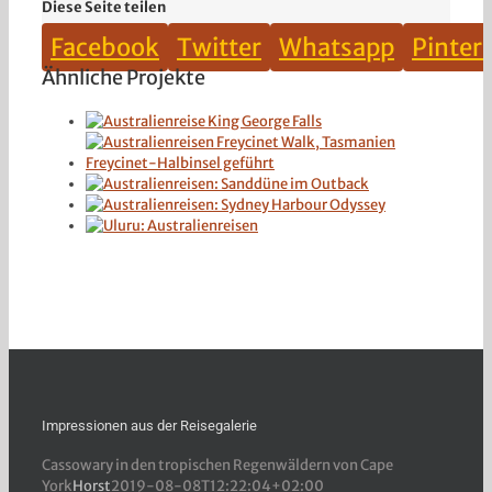
Diese Seite teilen
Facebook
Twitter
Whatsapp
Pinter
Ähnliche Projekte
Impressionen aus der Reisegalerie
Cassowary in den tropischen Regenwäldern von Cape
York
Horst
2019-08-08T12:22:04+02:00