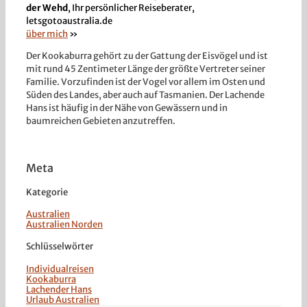
der Wehd
,
Ihr persönlicher Reiseberater,
letsgotoaustralia.de
über mich
»
Der Kookaburra gehört zu der Gattung der Eisvögel und ist
mit rund 45 Zentimeter Länge der größte Vertreter seiner
Familie. Vorzufinden ist der Vogel vor allem im Osten und
Süden des Landes, aber auch auf Tasmanien. Der Lachende
Hans ist häufig in der Nähe von Gewässern und in
baumreichen Gebieten anzutreffen.
Meta
Kategorie
Australien
Australien Norden
Schlüsselwörter
Individualreisen
Kookaburra
Lachender Hans
Urlaub Australien