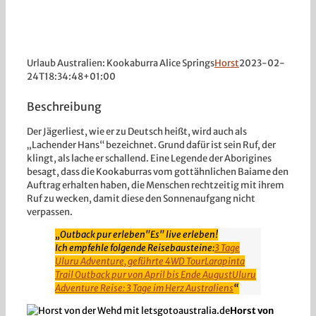
Urlaub Australien: Kookaburra Alice Springs
Horst
2023-02-
24T18:34:48+01:00
Beschreibung
Der Jägerliest, wie er zu Deutsch heißt, wird auch als
„Lachender Hans“ bezeichnet. Grund dafür ist sein Ruf, der
klingt, als lache er schallend. Eine Legende der Aborigines
besagt, dass die Kookaburras vom gottähnlichen Baiame den
Auftrag erhalten haben, die Menschen rechtzeitig mit ihrem
Ruf zu wecken, damit diese den Sonnenaufgang nicht
verpassen.
Outback pur erleben
"Es" live erleben!
Ich empfehle folgende Reisebausteine:
3 Tage
Uluru Adventure, geführte 4WD Tour
Larapinta
Trail Outback pur von April bis Ende August
Uluru
Adventure Reise: 3 Tage im Herz Australiens
Horst von