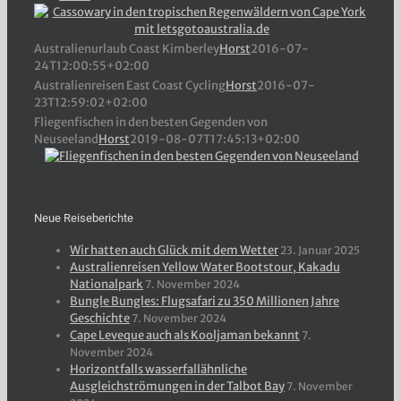
Australienurlaub Coast Kimberley
Horst
2016-07-
24T12:00:55+02:00
Australienreisen East Coast Cycling
Horst
2016-07-
23T12:59:02+02:00
Fliegenfischen in den besten Gegenden von
Neuseeland
Horst
2019-08-07T17:45:13+02:00
Neue Reiseberichte
Wir hatten auch Glück mit dem Wetter
23. Januar 2025
Australienreisen Yellow Water Bootstour, Kakadu
Nationalpark
7. November 2024
Bungle Bungles: Flugsafari zu 350 Millionen Jahre
Geschichte
7. November 2024
Cape Leveque auch als Kooljaman bekannt
7.
November 2024
Horizontfalls wasserfallähnliche
Ausgleichströmungen in der Talbot Bay
7. November