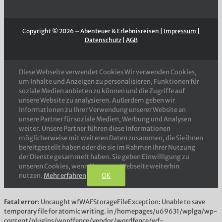
Copyright © 2026 – Abenteuer & Erlebnisreisen |
Impressum
|
Datenschutz
|
AGB
Diese Webseite verwendet Cookies Wir verwenden Cookies,
um Inhalte und Anzeigen zu personalisieren, Funktionen für
soziale Medien anbieten zu können und die Zugriffe auf
unsere Website zu analysieren. Außerdem geben wir
Informationen zu Ihrer Verwendung unserer Website an
unsere Partner für soziale Medien, Werbung und Analysen
weiter. Unsere Partner führen diese Informationen
möglicherweise mit weiteren Daten zusammen, die Sie ihnen
bereitgestellt haben oder die sie im Rahmen Ihrer Nutzung
der Dienste gesammelt haben. Sie geben Einwilligung zu
unseren Cookies, wenn Sie unsere Webseite weiterhin
OK
nutzen.
Mehr erfahren
Fatal error
: Uncaught wfWAFStorageFileException: Unable to save
temporary file for atomic writing. in /homepages/u69631/wplga/wp-
content/plugins/wordfence/vendor/wordfence/wf-