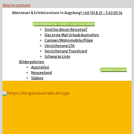
Skip to content
Abenteuer & Erlebnisreisen in Augsburg
|
+49 (0) 8 21 - 5 43 05 14
REISEBERATER: HORST VON DER WEHD
Sind Sie dieser Reisetyp?
Das erste Mal Urlaub Australien
Camper/Wohnmobile/Flüge
Versicherung LTA
Versicherung Travelcard
Schwarze Liste
Bildergalerien
Australien
HONEYMOONER
Neuseeland
Südsee