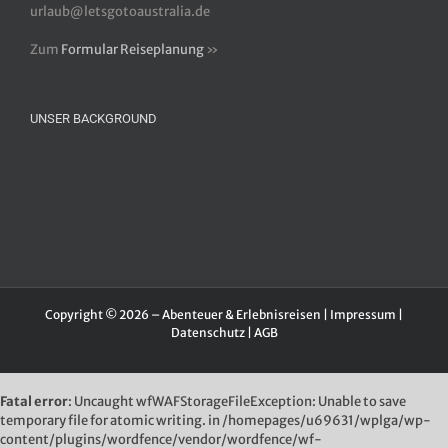
urlaub@letsgotoaustralia.de
Zum
Formular Reiseplanung
»
UNSER BACKGROUND
Copyright © 2026 – Abenteuer & Erlebnisreisen |
Impressum
|
Datenschutz
|
AGB
Fatal error
: Uncaught wfWAFStorageFileException: Unable to save
temporary file for atomic writing. in /homepages/u69631/wplga/wp-
content/plugins/wordfence/vendor/wordfence/wf-