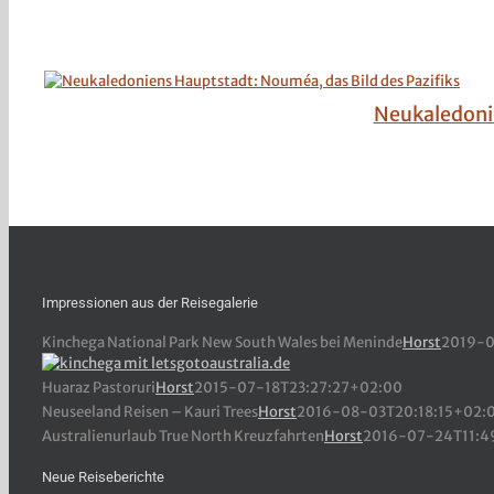
Neukaledonie
Impressionen aus der Reisegalerie
Kinchega National Park New South Wales bei Meninde
Horst
2019-0
Huaraz Pastoruri
Horst
2015-07-18T23:27:27+02:00
Neuseeland Reisen – Kauri Trees
Horst
2016-08-03T20:18:15+02:
Australienurlaub True North Kreuzfahrten
Horst
2016-07-24T11:4
Neue Reiseberichte