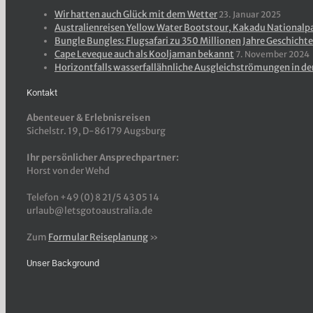
Wir hatten auch Glück mit dem Wetter
23. Januar 2025
Australienreisen Yellow Water Bootstour, Kakadu Nationalp
Bungle Bungles: Flugsafari zu 350 Millionen Jahre Geschichte
Cape Leveque auch als Kooljaman bekannt
7. November 2024
Horizontfalls wasserfallähnliche Ausgleichströmungen in de
Kontakt
Abenteuer & Erlebnisreisen
Sichelstr. 19, D-86179 Augsburg
Ihr persönlicher Ansprechpartner:
Horst von der Wehd
Telefon +49 (0) 8 21/5 43 05 14
urlaub@letsgotoaustralia.de
Zum
Formular Reiseplanung
»
Unser Background