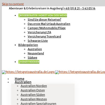
Skip to content
Abenteuer & Erlebnisreisen in Augsburg
|
+49 (0) 8 21 - 5 43 05 14
REISEBERATER: HORST VON DER WEHD
Sind Sie dieser Reisetyp?
Das erste Mal Urlaub Australien
Camper/Wohnmobile/Flüge
Versicherung LTA
Versicherung Travelcard
Schwarze Liste
Bildergalerien
Australien
Neuseeland
Südsee
HONEYMOONER
Home
Australien
Australien Norden
Australien Osten
Australien Süden
Australien Westen
Australien Spezialtouren