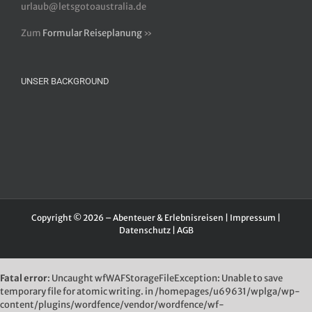
urlaub@letsgotoaustralia.de
Zum
Formular Reiseplanung
»
UNSER BACKGROUND
Copyright © 2026 – Abenteuer & Erlebnisreisen |
Impressum
|
Datenschutz
|
AGB
Fatal error
: Uncaught wfWAFStorageFileException: Unable to save
temporary file for atomic writing. in /homepages/u69631/wplga/wp-
content/plugins/wordfence/vendor/wordfence/wf-