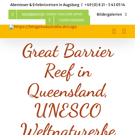
Skip
Abenteuer & Erlebnisreisen in Augsburg
|
+49 (0) 8 21 - 5 43 05 14
to
content
REISEBERATER: HORST VON DER WEHD
Bildergalerien
HONEYMOONER
Great Barrier
Reef in
Queensland,
UNESCO
Weltnaturerbe