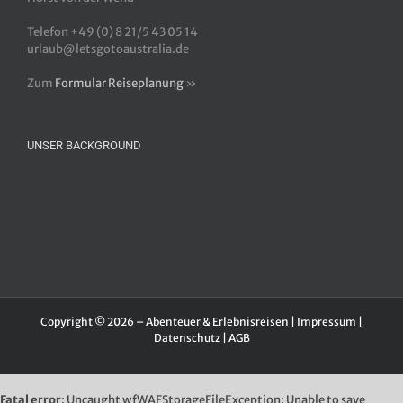
Telefon +49 (0) 8 21/5 43 05 14
urlaub@letsgotoaustralia.de
Zum
Formular Reiseplanung
»
UNSER BACKGROUND
Copyright © 2026 – Abenteuer & Erlebnisreisen |
Impressum
|
Datenschutz
|
AGB
Fatal error
: Uncaught wfWAFStorageFileException: Unable to save