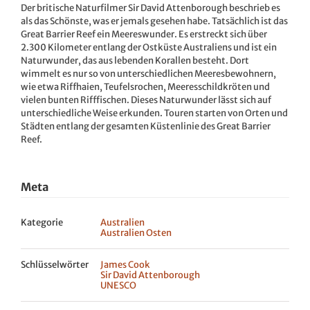
Der britische Naturfilmer Sir David Attenborough beschrieb es
als das Schönste, was er jemals gesehen habe. Tatsächlich ist das
Great Barrier Reef ein Meereswunder. Es erstreckt sich über
2.300 Kilometer entlang der Ostküste Australiens und ist ein
Naturwunder, das aus lebenden Korallen besteht. Dort
wimmelt es nur so von unterschiedlichen Meeresbewohnern,
wie etwa Riffhaien, Teufelsrochen, Meeresschildkröten und
vielen bunten Rifffischen. Dieses Naturwunder lässt sich auf
unterschiedliche Weise erkunden. Touren starten von Orten und
Städten entlang der gesamten Küstenlinie des Great Barrier
Reef.
Meta
Kategorie
Australien
Australien Osten
Schlüsselwörter
James Cook
Sir David Attenborough
UNESCO