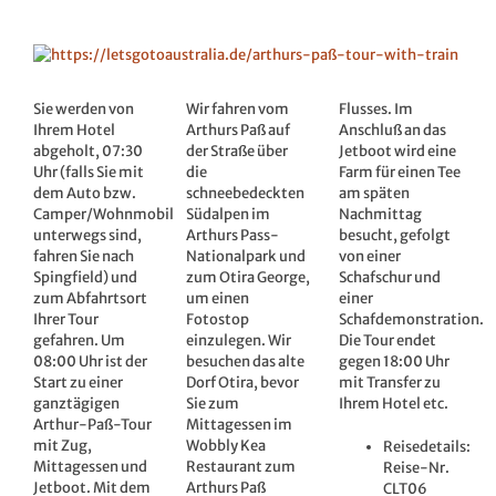
Zeige
grösseres
Bild
Sie werden von
Wir fahren vom
Flusses. Im
Ihrem Hotel
Arthurs Paß auf
Anschluß an das
abgeholt, 07:30
der Straße über
Jetboot wird eine
Uhr (falls Sie mit
die
Farm für einen Tee
dem Auto bzw.
schneebedeckten
am späten
Camper/Wohnmobil
Südalpen im
Nachmittag
unterwegs sind,
Arthurs Pass-
besucht, gefolgt
fahren Sie nach
Nationalpark und
von einer
Spingfield) und
zum Otira George,
Schafschur und
zum Abfahrtsort
um einen
einer
Ihrer Tour
Fotostop
Schafdemonstration.
gefahren. Um
einzulegen. Wir
Die Tour endet
08:00 Uhr ist der
besuchen das alte
gegen 18:00 Uhr
Start zu einer
Dorf Otira, bevor
mit Transfer zu
ganztägigen
Sie zum
Ihrem Hotel etc.
Arthur-Paß-Tour
Mittagessen im
mit Zug,
Wobbly Kea
Reisedetails:
Mittagessen und
Restaurant zum
Reise-Nr.
Jetboot. Mit dem
Arthurs Paß
CLT06