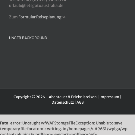
urlaub@letsgotoaustralia.de
Zum
Formular Reiseplanung
»
UNSER BACKGROUND
Copyright © 2026 – Abenteuer & Erlebnisreisen |
Impressum
|
Datenschutz
|
AGB
Fatal error
: Uncaught wfWAFStorageFileException: Unable to save
temporary file for atomic writing. in /homepages/u69631/wplga/wp-
content/plugins/wordfence/vendor/wordfence/wf-