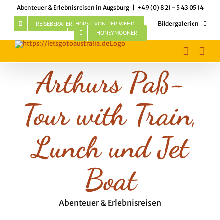
Skip
Abenteuer & Erlebnisreisen in Augsburg
|
+49 (0) 8 21 - 5 43 05 14
to
content
REISEBERATER: HORST VON DER WEHD
Bildergalerien
HONEYMOONER
Arthurs Paß-
Tour with Train,
Lunch und Jet
Boat
Abenteuer & Erlebnisreisen