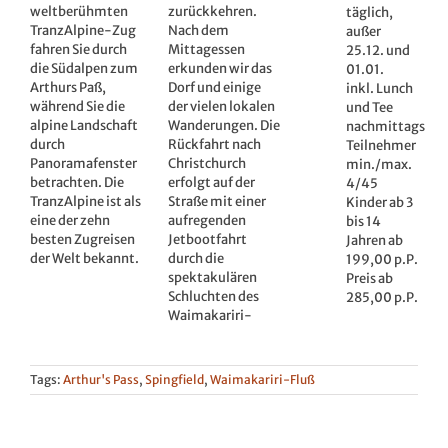
weltberühmten
zurückkehren.
täglich,
TranzAlpine-Zug
Nach dem
außer
fahren Sie durch
Mittagessen
25.12. und
die Südalpen zum
erkunden wir das
01.01.
Arthurs Paß,
Dorf und einige
inkl. Lunch
während Sie die
der vielen lokalen
und Tee
alpine Landschaft
Wanderungen. Die
nachmittags
durch
Rückfahrt nach
Teilnehmer
Panoramafenster
Christchurch
min./max.
betrachten. Die
erfolgt auf der
4/45
TranzAlpine ist als
Straße mit einer
Kinder ab 3
eine der zehn
aufregenden
bis 14
besten Zugreisen
Jetbootfahrt
Jahren ab
der Welt bekannt.
durch die
199,00 p.P.
spektakulären
Preis ab
Schluchten des
285,00 p.P.
Waimakariri-
Tags:
Arthur's Pass
,
Spingfield
,
Waimakariri-Fluß