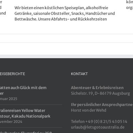
er
kön
d
org
Wir bieten einen köstlichen Speiseplan, alkoholfreie
 und
Getränke, saisonale Obstteller, Snacks, Handtücher und
Bettwäsche. Unsere Abfahrts- und Rückkehrzeiten
EISEBERICHTE
KONTAKT
hatten auch Glück mit dem
Abenteuer & Erlebnisreisen
er
Sichelstr. 19, D-86179 Augsburg
anuar 2025
Ihr persönlicher Ansprechpartne
Horst von der Wehd
ralienreisen Yellow Water
stour, Kakadu Nationalpark
Telefon +49 (0) 8 21/5 43 05 14
ovember 2024
urlaub@letsgotoaustralia.de