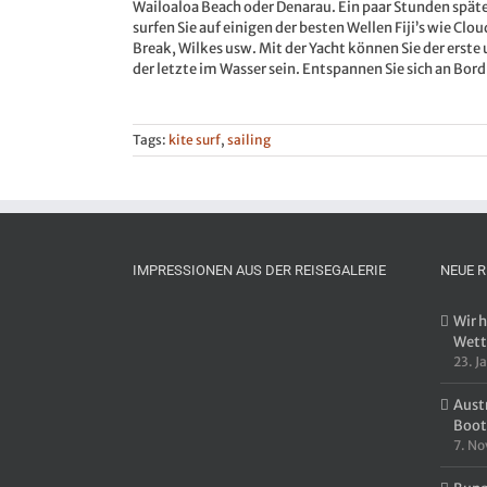
Wailoaloa Beach oder Denarau. Ein paar Stunden spät
surfen Sie auf einigen der besten Wellen Fiji’s wie Clou
Break, Wilkes usw. Mit der Yacht können Sie der erste
der letzte im Wasser sein. Entspannen Sie sich an Bord
Tags:
kite surf
,
sailing
IMPRESSIONEN AUS DER REISEGALERIE
NEUE R
Wir 
Wett
23. J
Aust
Boot
7. N