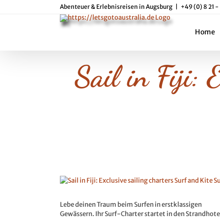
Skip
Abenteuer & Erlebnisreisen in Augsburg
|
+49 (0) 8 21 -
to
content
Home
Sail in Fiji:
Zeige
grösseres
Bild
Lebe deinen Traum beim Surfen in erstklassigen
zwischen den Sitzungen, während die Crew Sie
Gewässern. Ihr Surf-Charter startet in den Strandhote