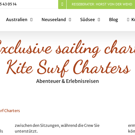
 5 43 05 14
REISEBERATER: HORST VON DER WEHD
Australien
Neuseeland
Südsee
Blog
K
 Exclusive sailing cha
Kite Surf Charters
Abenteuer & Erlebnisreisen
erm
ls
unterstützt.
kön