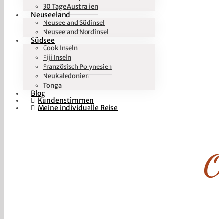
30 Tage Australien
Neuseeland
Neuseeland Südinsel
Neuseeland Nordinsel
Südsee
Cook Inseln
Fiji Inseln
Französisch Polynesien
Neukaledonien
Tonga
Blog
Kundenstimmen
Meine individuelle Reise
O