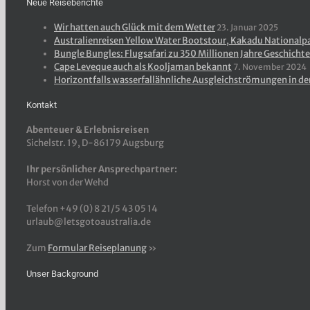
Neue Reiseberichte
Wir hatten auch Glück mit dem Wetter
23. Januar 2025
Australienreisen Yellow Water Bootstour, Kakadu Nationalp
Bungle Bungles: Flugsafari zu 350 Millionen Jahre Geschichte
Cape Leveque auch als Kooljaman bekannt
7. November 2024
Horizontfalls wasserfallähnliche Ausgleichströmungen in de
Kontakt
Abenteuer & Erlebnisreisen
Sichelstr. 19, D-86179 Augsburg
Ihr persönlicher Ansprechpartner:
Horst von der Wehd
Telefon +49 (0) 8 21/5 43 05 14
urlaub@letsgotoaustralia.de
Zum
Formular Reiseplanung
»
Unser Background