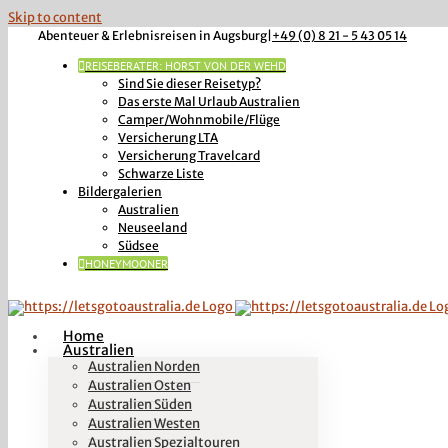
Skip to content
Abenteuer & Erlebnisreisen in Augsburg
|
+49 (0) 8 21 - 5 43 05 14
REISEBERATER: HORST VON DER WEHD
Sind Sie dieser Reisetyp?
Das erste Mal Urlaub Australien
Camper/Wohnmobile/Flüge
Versicherung LTA
Versicherung Travelcard
Schwarze Liste
Bildergalerien
Australien
Neuseeland
Südsee
HONEYMOONER
Home
Australien
Australien Norden
Australien Osten
Australien Süden
Australien Westen
Australien Spezialtouren