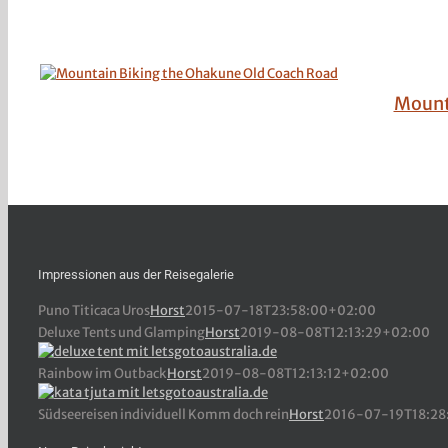
Mount
Impressionen aus der Reisegalerie
Puno Titicaca Uros
Horst
2015-07-18T23:58:00+02:00
Deluxe Tents und Glamping
Horst
2019-08-08T12:13:29+02:00
Rainbow im Outback
Horst
2019-08-08T12:13:12+02:00
Südseereisen individuell Komm doch rein
Horst
2016-07-19T18:28