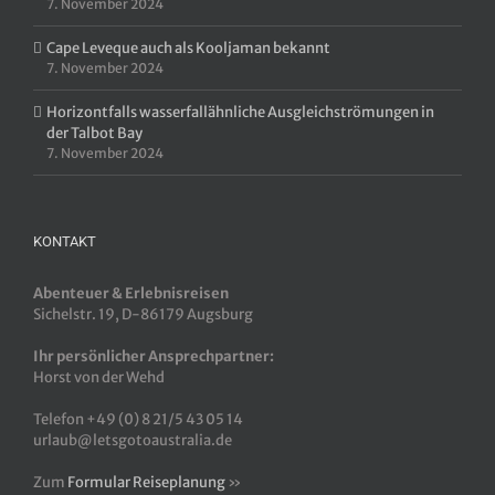
7. November 2024
Cape Leveque auch als Kooljaman bekannt
7. November 2024
Horizontfalls wasserfallähnliche Ausgleichströmungen in
der Talbot Bay
7. November 2024
KONTAKT
Abenteuer & Erlebnisreisen
Sichelstr. 19, D-86179 Augsburg
Ihr persönlicher Ansprechpartner:
Horst von der Wehd
Telefon +49 (0) 8 21/5 43 05 14
urlaub@letsgotoaustralia.de
Zum
Formular Reiseplanung
»