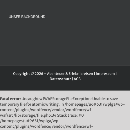
UNSER BACKGROUND
Copyright © 2026 – Abenteuer & Erlebnisreisen |
Impressum
|
Datenschutz
|
AGB
Fatal error
: Uncaught wfWAFStorageFileException: Unable to save
temporary file for atomic writing. in /homepages/u69631/wplga/wp-
content/plugins/wordfence/vendor/wordfence/wf-
waf/src/lib/storage/file.php:34 Stack trace: #0
/homepages/u69631/wplga/wp-
content/plugins/wordfence/vendor/wordfence/wf-