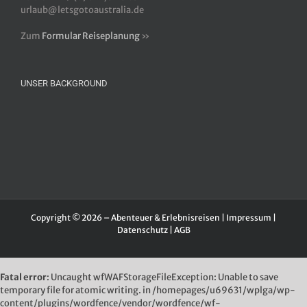
urlaub@letsgotoaustralia.de
Zum
Formular Reiseplanung
»
UNSER BACKGROUND
Copyright © 2026 – Abenteuer & Erlebnisreisen |
Impressum
|
Datenschutz
|
AGB
Fatal error
: Uncaught wfWAFStorageFileException: Unable to save
temporary file for atomic writing. in /homepages/u69631/wplga/wp-
content/plugins/wordfence/vendor/wordfence/wf-