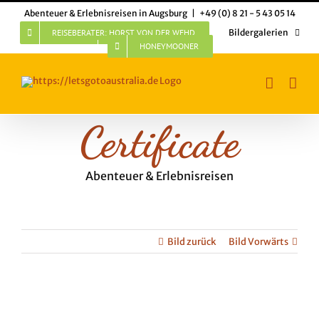
Skip
Abenteuer & Erlebnisreisen in Augsburg
|
+49 (0) 8 21 - 5 43 05 14
to
content
REISEBERATER: HORST VON DER WEHD
Bildergalerien
HONEYMOONER
Certificate
Abenteuer & Erlebnisreisen
Bild zurück
Bild Vorwärts
View
Larger