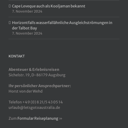
Cape Leveque auch als Kooljaman bekannt
7. November 2024
Horizontfalls wasserfallähnliche Ausgleichströmungen in
der Talbot Bay
7. November 2024
KONTAKT
Abenteuer & Erlebnisreisen
Sichelstr. 19, D-86179 Augsburg
Ihr persönlicher Ansprechpartner:
Horst von der Wehd
Telefon +49 (0) 8 21/5 43 05 14
urlaub@letsgotoaustralia.de
Zum
Formular Reiseplanung
»