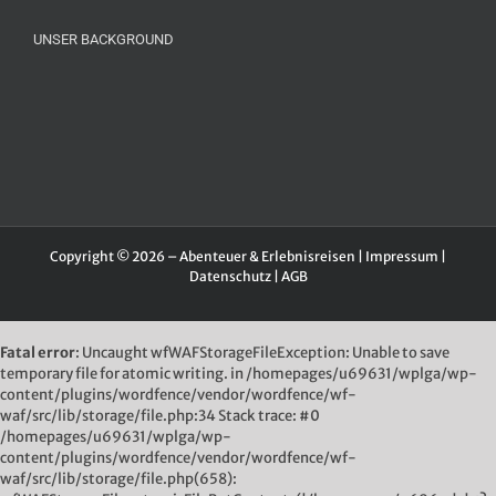
UNSER BACKGROUND
Copyright © 2026 – Abenteuer & Erlebnisreisen |
Impressum
|
Datenschutz
|
AGB
Fatal error
: Uncaught wfWAFStorageFileException: Unable to save
temporary file for atomic writing. in /homepages/u69631/wplga/wp-
content/plugins/wordfence/vendor/wordfence/wf-
waf/src/lib/storage/file.php:34 Stack trace: #0
/homepages/u69631/wplga/wp-
content/plugins/wordfence/vendor/wordfence/wf-
waf/src/lib/storage/file.php(658):