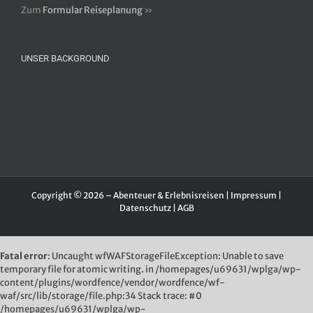
Zum
Formular Reiseplanung
»
UNSER BACKGROUND
Copyright © 2026 – Abenteuer & Erlebnisreisen |
Impressum
|
Datenschutz
|
AGB
Fatal error
: Uncaught wfWAFStorageFileException: Unable to save
temporary file for atomic writing. in /homepages/u69631/wplga/wp-
content/plugins/wordfence/vendor/wordfence/wf-
waf/src/lib/storage/file.php:34 Stack trace: #0
/homepages/u69631/wplga/wp-